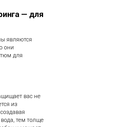
финга — для
мы являются
о они
стюм для
ащищает вас не
ется из
 создавая
вода, тем толще