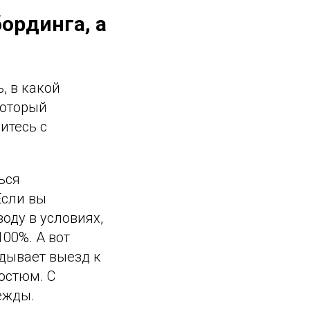
ординга, а
, в какой
который
итесь с
ься
Если вы
оду в условиях,
00%. А вот
адывает выезд к
остюм. С
ежды.