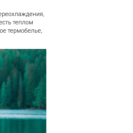
переохлаждения,
 есть теплом
ое термобелье,