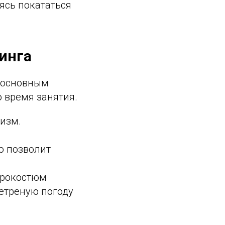
ясь покататься
инга
 основным
о время занятия.
изм.
о позволит
дрокостюм
ветреную погоду