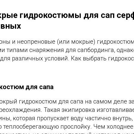
крые гидрокостюмы для сап сер
ивных
оны и неопреновые (или мокрые) гидрокостю
и типами снаряжения для сапбординга, однак
для различных условий. Как выбрать гидроко
костюм для сапа
окрый гидрокостюм для сапа на самом деле з
переохлаждения. Такая экипировка изготавлива
ны, которая пропускает воду частично внутрь,
 теплосберегающую прослойку. Чем холоднее 