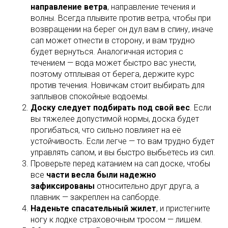
направление ветра
, направление течения и
волны. Всегда плывите против ветра, чтобы при
возвращении на берег он дул вам в спину, иначе
сап может отнести в сторону, и вам трудно
будет вернуться. Аналогичная история с
течением — вода может быстро вас унести,
поэтому отплывая от берега, держите курс
против течения. Новичкам стоит выбирать для
заплывов спокойные водоемы.
Доску следует подбирать под свой вес
. Если
вы тяжелее допустимой нормы, доска будет
прогибаться, что сильно повлияет на её
устойчивость. Если легче — то вам трудно будет
управлять сапом, и вы быстро выбьетесь из сил.
Проверьте перед катанием на сап доске, чтобы
все
части весла были надежно
зафиксированы
относительно друг друга, а
плавник — закреплен на сапборде.
Наденьте спасательный жилет
, и пристегните
ногу к лодке страховочным тросом — лишем.