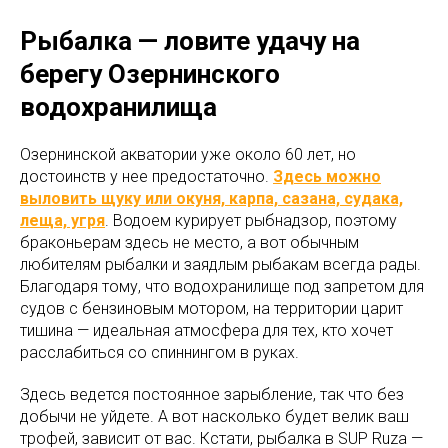
Рыбалка — ловите удачу на
берегу Озернинского
водохранилища
Озернинской акватории уже около 60 лет, но
достоинств у нее предостаточно.
Здесь можно
выловить щуку или окуня, карпа, сазана, судака,
леща, угря
. Водоем курирует рыбнадзор, поэтому
браконьерам здесь не место, а вот обычным
любителям рыбалки и заядлым рыбакам всегда рады.
Благодаря тому, что водохранилище под запретом для
судов с бензиновым мотором, на территории царит
тишина — идеальная атмосфера для тех, кто хочет
расслабиться со спиннингом в руках.
Здесь ведется постоянное зарыбление, так что без
добычи не уйдете. А вот насколько будет велик ваш
трофей, зависит от вас. Кстати, рыбалка в SUP Ruza —