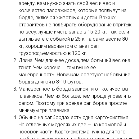
аренду, вам нужно знать свой вес и вес и
количество пассажиров, которые поплывут на
борде, включая животных и детей. Важно:
старайтесь не подбирать оборудование впритык
по весу, лучше иметь запас в 15-20 кг. Так, если
вы плывете с собакой в 25 кг, а сами весите 80
кг, хорошим вариантом станет сап
грузоподъемностью в 120 кг.
Длина. Чем длиннее доска, тем больший вес она
тянет. Чем короче — тем выше её
маневренность. Новичкам советуют небольшие
борды длиной в 8-10 футов.
Маневренность борда зависит и от количества
плавников. Чем их больше, тем проще управлять
сапом. Поэтому при аренде сап борда просите
минимум три плавника.
Обычно на сапбордах есть одна карго-система.
На отдельных моделях их две — на кормовой и
носовой части. Карго-система нужна для того,
чтобы зафиксировать на борту полезные вещи —