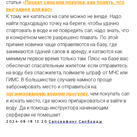
статье
«Прокат сапа или покупка: как понять, что
выгоднее для вас»
.
К тому же кататься на сапе можно не везде. Надо
найти подходящую точку на береге, чтобы удачно
стартовать в воде и не повредить сап, надо знать, что
в конкретном месте разрешено плавать. По этой
причине новички чаще отправляются на базу, где
занимаются сдачей сапов в аренду, и катаются как
минимум первое время только там. Плюс на базе вас
обеспечат спасательным жилетом: если отправитесь
на воду без спасжилета, поймаете штраф от МЧС или
ГИМС. В большинстве случаев намного проще
забронировать место и отправиться на
организованную водную прогулку
, чем покупать сап
и искать место, где можно припарковаться и зайти в
воду. Да и помощь инструктора начинающим
серферам не помешает.
2024-08-18 12:20
Сапсерфинг
Сапборды